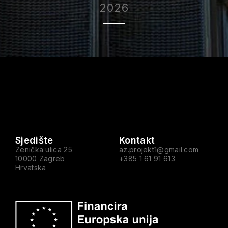
2026
Sjedište
Kontakt
Zenička ulica 25
az.projekt1@gmail.com
10000 Zagreb
+385 1 61 91 613
Hrvatska